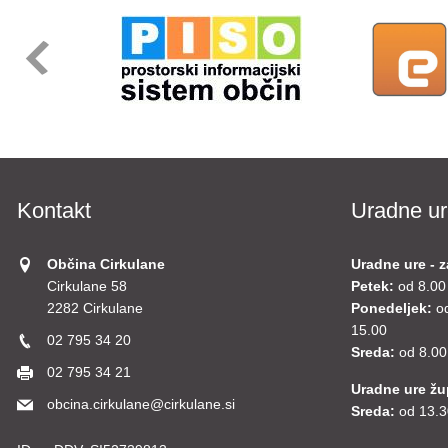
Kontakt
Uradne ur
Občina Cirkulane
Uradne ure - z
Cirkulane 58
Petek:
od 8.00
2282 Cirkulane
Ponedeljek:
o
15.00
02 795 34 20
Sreda:
od 8.00
02 795 34 21
Uradne ure ž
obcina.cirkulane@cirkulane.si
Sreda:
od 13.3