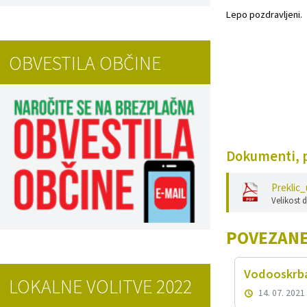
Lepo pozdravljeni.
Projekti in investicije
Varstvo osebnih podatkov
OBVESTILA OBČINE
Informacije javnega značaja
Lokalne volitve
Dokumenti, p
Preklic
Velikost 
POVEZANE
Vodooskrb
LOKALNE VOLITVE 2022
14. 07. 2021