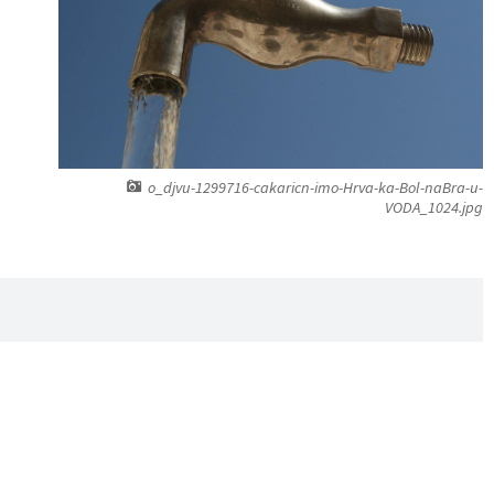
o_djvu-1299716-cakaricn-imo-Hrva-ka-Bol-naBra-u-
VODA_1024.jpg