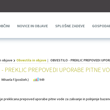
OBČINI
NOVICE IN OBJAVE
SPLOŠNE ZADEVE
GOSPODAR
n objave
Obvestila in objave
OBVESTILO - PREKLIC PREPOVEDI UPOR
 - PREKLIC PREPOVEDI UPORABE PITNE V
Mihaela F.(posl.teh.)
949
e preklicana prepoved uporabe pitne vode za zalivanje in polnjenje bazen