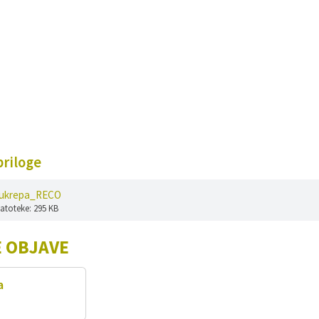
riloge
_ukrepa_RECO
datoteke: 295 KB
 OBJAVE
a