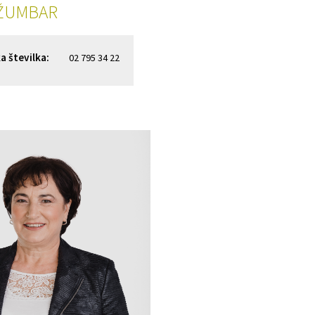
 ŽUMBAR
a številka:
02 795 34 22