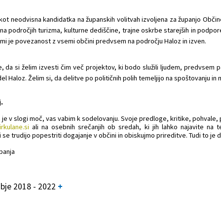
kot neodvisna kandidatka na županskih volitvah izvoljena za županjo Občine 
 na področjih turizma, kulturne dediščine, trajne oskrbe starejših in podpo
i je povezanost z vsemi občini predvsem na področju Haloz in izven.
e, da si želim izvesti čim več projektov, ki bodo služili ljudem, predvsem p
 del Haloz. Želim si, da delitve po političnih polih temeljijo na spoštovanju i
.
je v slogi moč, vas vabim k sodelovanju. Svoje predloge, kritike, pohvale, 
rkulane.si
ali na osebnih srečanjih ob sredah, ki jih lahko najavite na 
se trudijo popestriti dogajanje v občini in obiskujmo prireditve. Tudi to je 
panja
je 2018 - 2022