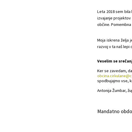
Leta 2018 sem bila 
izvajanje projektov
občine. Pomembna m
Moja iskrena želja j
razvoj v ta naš lepi
Veselim se srečanj
Ker se zavedam, da 
obcina.cirkulane@ci
spodbujajmo vse, ki 
Antonija Žumbar, žu
Mandatno obdob