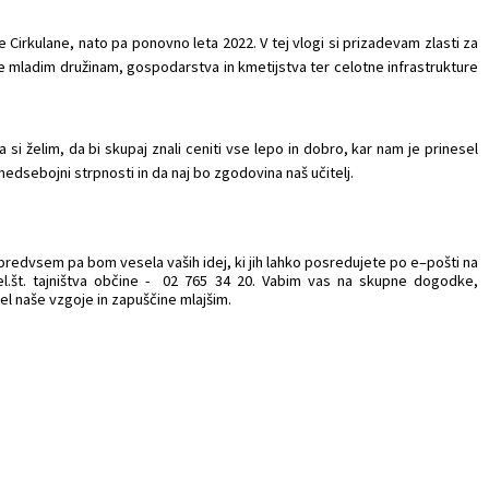
Cirkulane, nato pa ponovno leta 2022. V tej vlogi si prizadevam zlasti za
re mladim družinam, gospodarstva in kmetijstva ter celotne infrastrukture
a si želim, da bi skupaj znali ceniti vse lepo in dobro, kar nam je prinesel
n medsebojni strpnosti in da naj bo zgodovina naš učitelj.
predvsem pa bom vesela vaših idej, ki jih lahko posredujete po e–pošti na
tel.št. tajništva občine - 02 765 34 20. Vabim vas na skupne dogodke,
del naše vzgoje in zapuščine mlajšim.