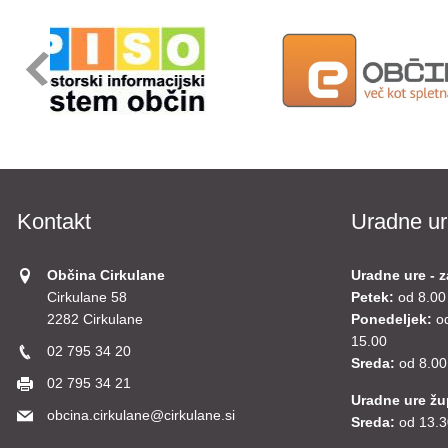
Kontakt
Uradne ur
Občina Cirkulane
Uradne ure - z
Cirkulane 58
Petek:
od 8.00
2282 Cirkulane
Ponedeljek:
o
15.00
02 795 34 20
Sreda:
od 8.00
02 795 34 21
Uradne ure ž
obcina.cirkulane@cirkulane.si
Sreda:
od 13.3