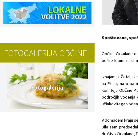
Spoštovane, spoš
FOTOGALERIJA OBČINE
Občina Cirkulane d
odšli z lepimi mislim
Izhajam iz Žetal, i
na Ptuju, nato pa 
Fotogalerija
komiteju Občine Pt
področjih vodenja k
učinkovitega vodenj
V domačem kraju sem
Bila sem predsednic
društvo Cirkulane, D