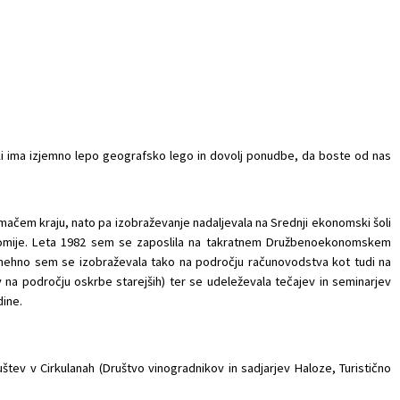
ki ima izjemno lepo geografsko lego in dovolj ponudbe, da boste od nas
mačem kraju, nato pa izobraževanje nadaljevala na Srednji ekonomski šoli
konomije. Leta 1982 sem se zaposlila na takratnem Družbenoekonomskem
nehno sem se izobraževala tako na področju računovodstva kot tudi na
 na področju oskrbe starejših) ter se udeleževala tečajev in seminarjev
dine.
štev v Cirkulanah (Društvo vinogradnikov in sadjarjev Haloze, Turistično