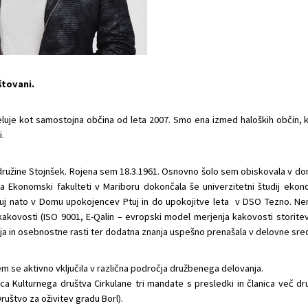
tovani.
eluje kot samostojna občina od leta 2007. Smo ena izmed haloških občin, 
i.
z družine Stojnšek. Rojena sem 18.3.1961. Osnovno šolo sem obiskovala v do
na Ekonomski fakulteti v Mariboru dokončala še univerzitetni študij e
uj nato v Domu upokojencev Ptuj in do upokojitve leta v DSO Tezno. Ne
akovosti (ISO 9001, E-Qalin – evropski model merjenja kakovosti storitev
a in osebnostne rasti ter dodatna znanja uspešno prenašala v delovne sre
 se aktivno vključila v različna področja družbenega delovanja.
a Kulturnega društva Cirkulane tri mandate s presledki in članica več dru
ruštvo za oživitev gradu Borl).