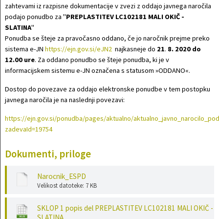
zahtevami iz razpisne dokumentacije v zvezi z oddajo javnega naročila
podajo ponudbo za "
PREPLASTITEV LC102181 MALI OKIČ -
SLATINA
"
Ponudba se šteje za pravočasno oddano, če jo naročnik prejme preko
sistema e-JN
https://ejn.gov.si/eJN2
najkasneje do
21
.
8. 2020
do
12.00 ure
. Za oddano ponudbo se šteje ponudba, ki je v
informacijskem sistemu e-JN označena s statusom »ODDANO«.
Dostop do povezave za oddajo elektronske ponudbe v tem postopku
javnega naročila je na naslednji povezavi:
https://ejn.gov.si/ponudba/pages/aktualno/aktualno_javno_narocilo_po
zadevaId=19754
Dokumenti, priloge
Narocnik_ESPD
Velikost datoteke: 7 KB
SKLOP 1 popis del PREPLASTITEV LC102181 MALI OKIČ -
SLATINA