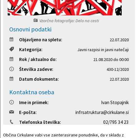
Projekti in investicije
Vzorčna fotografija: Delo na cesti
Varstvo osebnih podatkov
Osnovni podatki
Objavljeno na spletu:
Informacije javnega značaja
22.07.2020
Kategorija:
Javni razpisi in javni natečaji
Lokalne volitve
Rok / aktualno do:
21.08.2020 do 00:00
Številka zadeve:
430-12/2020
Datum dokumenta:
22.07.2020
Kontaktna oseba
Ime in priimek:
Ivan Stopajnik
E-pošta:
infrsatruktura@cirkulane.si
Telefonska številka:
02/795 34 23
Občina Cirkulane vabi vse zainterasirane ponudnike, da v skladu z