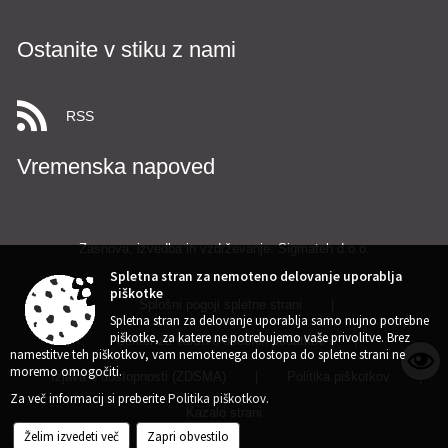
Ostanite v stiku z nami
RSS
Vremenska napoved
Zasnova, izvedba in vzdrževanje: Sigmateh d.o.o.
Spletna stran za nemoteno delovanje uporablja
piškotke
Splošni pogoji spletne strani
|
Spletna stran za delovanje uporablja samo nujno potrebne
piškotke, za katere ne potrebujemo vaše privolitve. Brez
Center za varstvo osebnih podatkov
|
namestitve teh piškotkov, vam nemotenega dostopa do spletne strani ne
moremo omogočiti.
Izjava o dostopnosti (ZDSMA)
|
Politika piškotkov
|
Za več informacij si preberite
Politika piškotkov
.
Kazalo strani
Želim izvedeti več
Zapri obvestilo