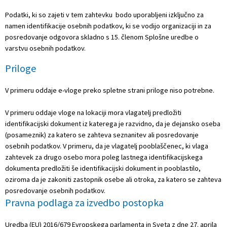
Podatki, ki so zajeti v tem zahtevku bodo uporabljeni izključno za
namen identifikacije osebnih podatkov, ki se vodijo organizaciji in za
posredovanje odgovora skladno s 15. členom Splošne uredbe o
varstvu osebnih podatkov.
Priloge
V primeru oddaje e-vloge preko spletne strani priloge niso potrebne.
V primeru oddaje vloge na lokaciji mora vlagatelj predložiti
identifikacijski dokument iz katerega je razvidno, da je dejansko oseba
(posameznik) za katero se zahteva seznanitev ali posredovanje
osebnih podatkov. V primeru, da je vlagatelj pooblaščenec, ki vlaga
zahtevek za drugo osebo mora poleg lastnega identifikacijskega
dokumenta predložiti še identifikacijski dokument in pooblastilo,
oziroma da je zakoniti zastopnik osebe ali otroka, za katero se zahteva
posredovanje osebnih podatkov.
Pravna podlaga za izvedbo postopka
Uredba (EU) 2016/679 Evropskega parlamenta in Sveta z dne 27. aprila