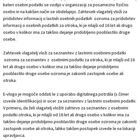
kateri osebni podatki se vodijo v organizaciji za posamezno fizično
Projekti in investicije
osebo in na kakšen način se obdelujejo. Zahtevek vlagatelj vloži za
pridobitev informacij o lastnih osebnih podatkih oziroma za pridobitev
Varstvo osebnih podatkov
informacij o osebnih podatkih za otroka, ki je mlajši od 16 let ali drugo
osebo v kolikor ima za takšno dejanje pridobljeno pooblastilo druge
osebe.
Informacije javnega značaja
Zahtevek vlagatelj vloži za seznanitev z lastnimi osebnimi podatki
Lokalne volitve
oziroma za seznanitev z osebnimi podatki za otroka, ki je mlajši od 16
let ali drugo osebo v kolikor ima za takšno dejanje pridobljeno
pooblastilo druge osebe oziroma je zakoniti zastopnik osebe ali
otroka.
E-vlogo je mogoče oddati le z uporabo digitalnega potrdila (s čimer
izvede identifikacijo) in sicer za seznanitev z lastnimi osebnimi podatki.
V primeru, da želi vlagatelj vložiti zahtevo za seznanitev z osebnimi
podatki otroka, ki je mlajši od 16 let ali drugo osebo v kolikor ima za
takšno dejanje pridobljeno pooblastilo druge osebe oziroma je zakoniti
zastopnik osebe ali otroka, lahko takšen postopek izvede le na lokaciji
upravljavca.