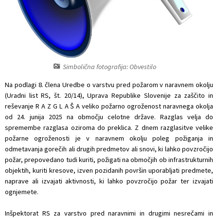
Projekti in investicije
Varstvo osebnih podatkov
Informacije javnega značaja
Simbolična fotografija: Obvestilo
Na podlagi 8. člena Uredbe o varstvu pred požarom v naravnem okolju
Lokalne volitve
(Uradni list RS, št. 20/14), Uprava Republike Slovenije za zaščito in
reševanje R A Z G L A Š A veliko požarno ogroženost naravnega okolja
od 24. junija 2025 na območju celotne države. Razglas velja do
spremembe razglasa oziroma do preklica. Z dnem razglasitve velike
požarne ogroženosti je v naravnem okolju poleg požiganja in
odmetavanja gorečih ali drugih predmetov ali snovi, ki lahko povzročijo
požar, prepovedano tudi kuriti, požigati na območjih ob infrastrukturnih
objektih, kuriti kresove, izven pozidanih površin uporabljati predmete,
naprave ali izvajati aktivnosti, ki lahko povzročijo požar ter izvajati
ognjemete.
Inšpektorat RS za varstvo pred naravnimi in drugimi nesrečami in